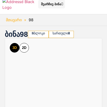
შეარჩიე ბინა
მთავარი
»
98
ბინა
98
II
ბლოკი
სართული
8
3D
2D