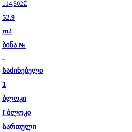
114,502₾
52.9
m2
ბინა №
2
საძინებელი
1
ბლოკი
I ბლოკი
სართული