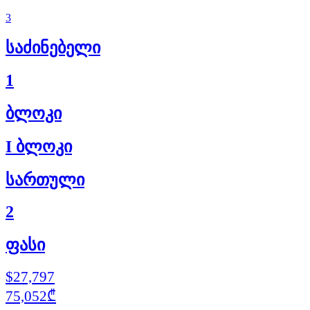
3
საძინებელი
1
ბლოკი
I ბლოკი
სართული
2
ფასი
$27,797
75,052₾