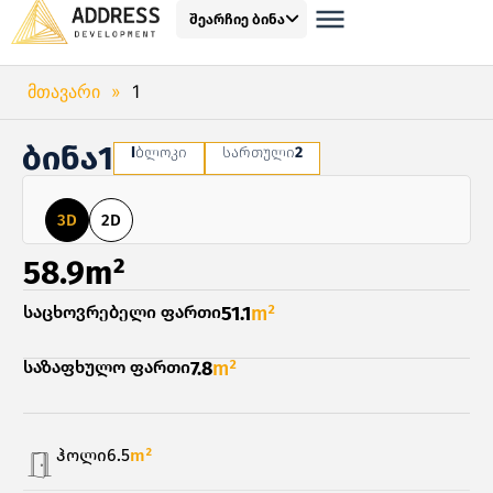
შეარჩიე ბინა
მთავარი
»
1
ბინა
1
I
ბლოკი
სართული
2
3D
2D
58.9m²
საცხოვრებელი ფართი
51.1
m²
საზაფხულო ფართი
7.8
m²
ჰოლი
6.5
m²