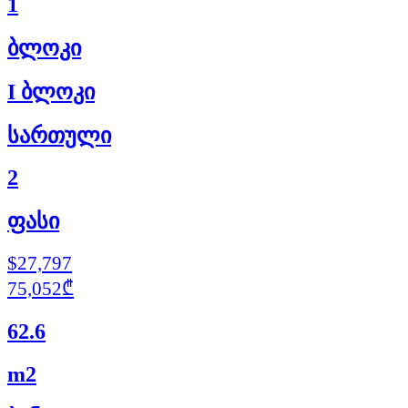
1
ბლოკი
I ბლოკი
სართული
2
ფასი
$27,797
75,052₾
62.6
m2