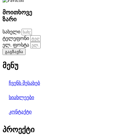
მოითხოვე
ზარი
სახელი
ტელეფონი
ელ. ფოსტა
გაგზავნა
მენუ
ჩვენს შესახებ
სიახლეები
კონტაქტი
პროექტი