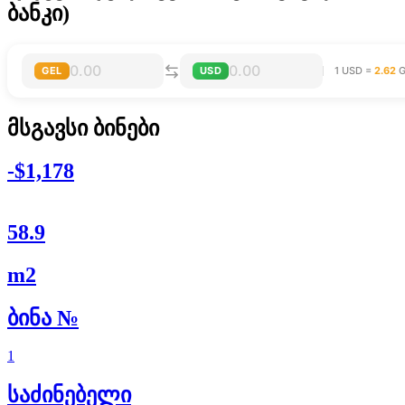
ბანკი)
GEL
USD
1 USD =
2.62
G
მსგავსი ბინები
-$1,178
58.9
m2
ბინა №
1
საძინებელი