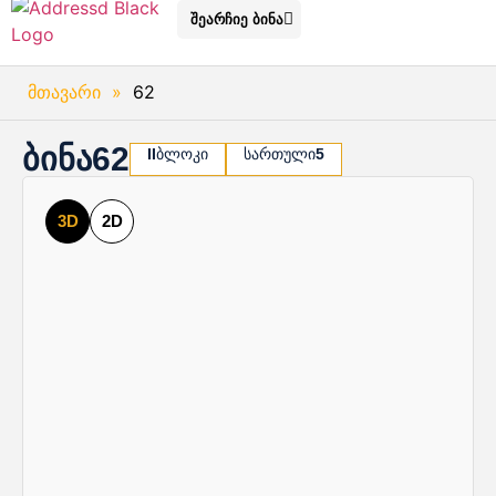
შეარჩიე ბინა
მთავარი
»
62
ბინა
62
II
ბლოკი
სართული
5
3D
2D