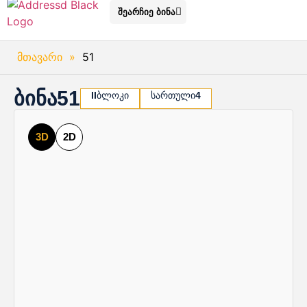
შეარჩიე ბინა
მთავარი
»
51
ბინა
51
II
ბლოკი
სართული
4
3D
2D