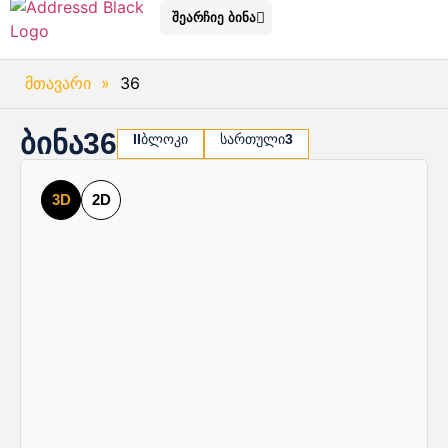
შეარჩიე ბინა
მთავარი
»
36
ბინა
36
II
ბლოკი
სართული
3
3D
2D