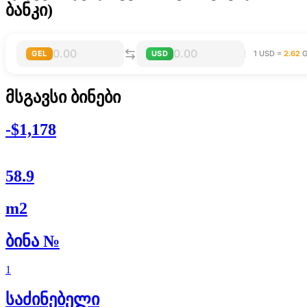
ბანკი)
GEL
USD
1 USD =
2.62
G
მსგავსი ბინები
-$1,178
58.9
m2
ბინა №
1
საძინებელი