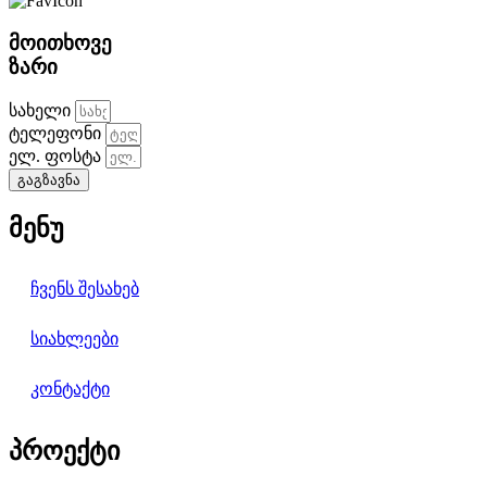
მოითხოვე
ზარი
სახელი
ტელეფონი
ელ. ფოსტა
გაგზავნა
მენუ
ჩვენს შესახებ
სიახლეები
კონტაქტი
პროექტი