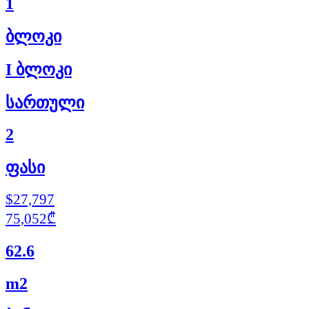
1
ბლოკი
I ბლოკი
სართული
2
ფასი
$27,797
75,052₾
62.6
m2