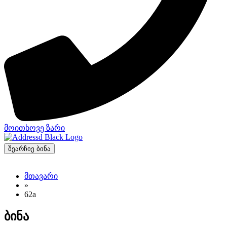
მოითხოვე ზარი
შეარჩიე ბინა
მთავარი
»
62a
ბინა