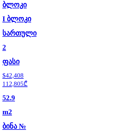
ბლოკი
I ბლოკი
სართული
2
ფასი
$42,408
112,805₾
52.9
m2
ბინა №