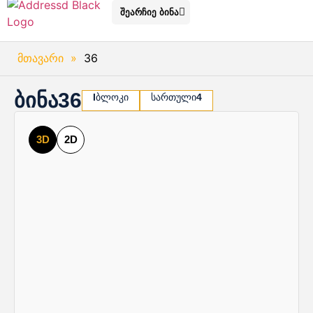
შეარჩიე ბინა
მთავარი
»
36
ბინა
36
I
ბლოკი
სართული
4
3D
2D