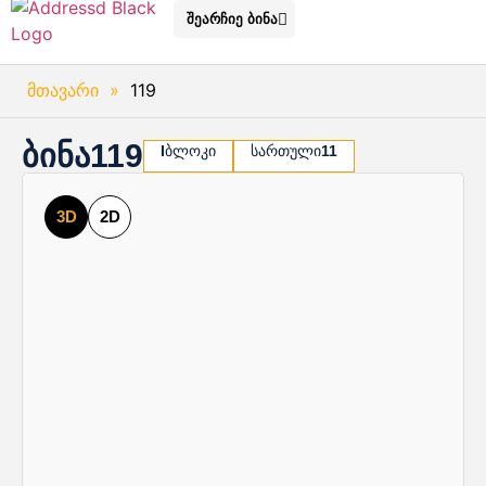
შეარჩიე ბინა
მთავარი
»
119
ბინა
119
I
ბლოკი
სართული
11
3D
2D