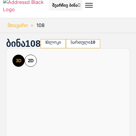
შეარჩიე ბინა
მთავარი
»
108
ბინა
108
I
ბლოკი
სართული
10
3D
2D