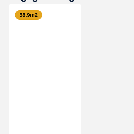
58.9
m2