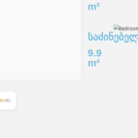
m²
საძინებე
9.9
m²
62
GEL